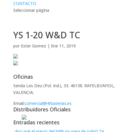
CONTACTO
Seleccionar página
YS 1-20 W&D TC
por
Ester Gomez
|
Ene 11, 2019
Oficinas
Senda Les Deu (Pol. Ind.), 33. 46138. RAFELBUNYOL,
VALENCIA.
Email:
comercial@4rbaterias.es
Distribuidores Oficiales
Entradas recientes
¿Por qué el precio del kWh no para de subir? Te