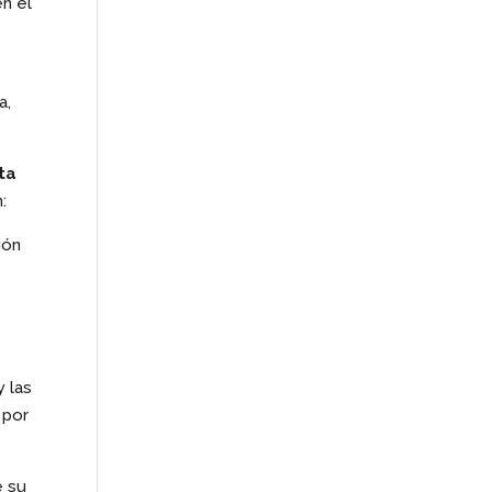
n el
a,
ta
:
ión
y las
, por
e su