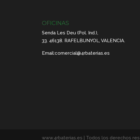
OFICINAS
Senda Les Deu (Pol. Ind.),
33. 46138. RAFELBUNYOL, VALENCIA.
Email:
comercial@4rbaterias.es
www.4rbaterias.es | Todos los derechos re