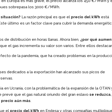
 en Europa es más grave, el precio alcanza los 450 €/MWh y e
, pues sobrepasa los 3000 €/MWh.
 situación?
La razón principal es que el
precio del kWh
está
 Este último es un factor clave para cubrir la demanda energétic
os de distribución en horas llanas. Ahora bien,
¿por qué aumen
que el gas incrementa su valor son varios. Entre ellos destacan
fecto de la pandemia, que ha creado problemas en la producc
ses dedicados a la exportación han alcanzado sus picos de
eservas.
sia en Ucrania, con la problemática de la expansión de la OTAN 
 prevé que el gas natural oriundo del gran eslavo
se reduzca
l precio aún más
.
que el
precio del kWh
en Endesa y otras compañías multipliqu