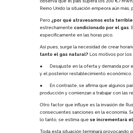
observa que el país supera los 200 €/MWh;
Reino Unido la situación empeora aún más
Pero
¿por qué atravesamos esta terrible
estrechamente
condicionado por el gas
.
específicamente en las horas pico.
Así pues, surge la necesidad de crear horari
tanto el gas natural?
Los motivos por los 
● Desajuste en la oferta y demanda por e
y el posterior restablecimiento económico.
● En contraste, se afirma que algunos paí
producción y comienzan a trabajar con las r
Otro factor que influye es la invasión de Ru
consecuentes sanciones en la economía. Se
lo tanto, se estima que
se incrementará e
Toda esta situación terminará provocando 