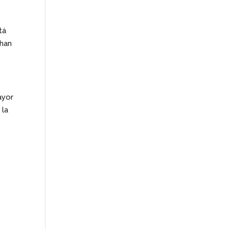
tá
 han
ayor
 la