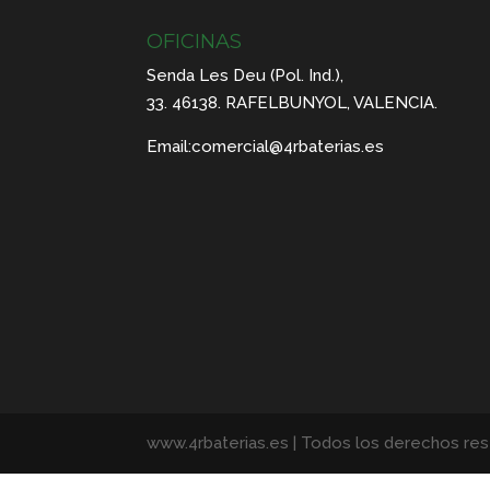
OFICINAS
Senda Les Deu (Pol. Ind.),
33. 46138. RAFELBUNYOL, VALENCIA.
Email:
comercial@4rbaterias.es
www.4rbaterias.es | Todos los derechos re