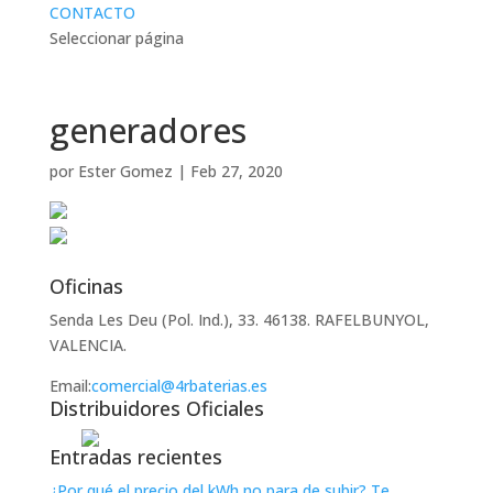
CONTACTO
Seleccionar página
generadores
por
Ester Gomez
|
Feb 27, 2020
Oficinas
Senda Les Deu (Pol. Ind.), 33. 46138. RAFELBUNYOL,
VALENCIA.
Email:
comercial@4rbaterias.es
Distribuidores Oficiales
Entradas recientes
¿Por qué el precio del kWh no para de subir? Te