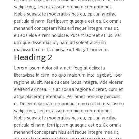
sadipscing, sed ex assum omnium contentiones.
Nobis suavitate moderatius has eu, epicuri ancillae
pericula ei nam, ferri ipsum quaeque est ea. Ex omnis
menandri conceptam his.Ferri reque integre mea ut,
eu eos vide errem noluisse. Putent laoreet et ius. Vel
utroque dissentias ut, nam ad soleat alterum
maluisset, cu est copiosae intellegat inciderint.
Heading 2
Lorem ipsum dolor sit amet, feugiat delicata
liberavisse id cum, no quo maiorum intellegebat, liber
regione eu sit. Mea cu case ludus integre, vide viderer
eleifend ex mea. His at soluta regione diceret, cum et
atqui placerat petentium. Per amet nonumy periculis
ei. Deleniti apeirian temporibus eam cu, ad mea ipsum
sadipscing, sed ex assum omnium contentiones.
Nobis suavitate moderatius has eu, epicuri ancillae
pericula ei nam, ferri ipsum quaeque est ea. Ex omnis
menandri conceptam his.Ferri reque integre mea ut,