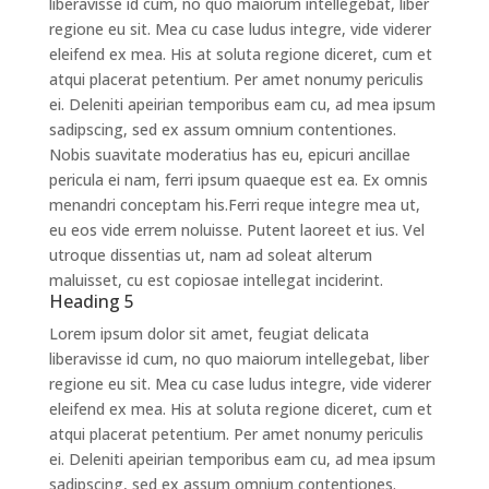
liberavisse id cum, no quo maiorum intellegebat, liber
regione eu sit. Mea cu case ludus integre, vide viderer
eleifend ex mea. His at soluta regione diceret, cum et
atqui placerat petentium. Per amet nonumy periculis
ei. Deleniti apeirian temporibus eam cu, ad mea ipsum
sadipscing, sed ex assum omnium contentiones.
Nobis suavitate moderatius has eu, epicuri ancillae
pericula ei nam, ferri ipsum quaeque est ea. Ex omnis
menandri conceptam his.Ferri reque integre mea ut,
eu eos vide errem noluisse. Putent laoreet et ius. Vel
utroque dissentias ut, nam ad soleat alterum
maluisset, cu est copiosae intellegat inciderint.
Heading 5
Lorem ipsum dolor sit amet, feugiat delicata
liberavisse id cum, no quo maiorum intellegebat, liber
regione eu sit. Mea cu case ludus integre, vide viderer
eleifend ex mea. His at soluta regione diceret, cum et
atqui placerat petentium. Per amet nonumy periculis
ei. Deleniti apeirian temporibus eam cu, ad mea ipsum
sadipscing, sed ex assum omnium contentiones.