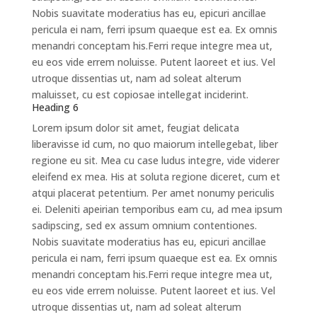
Nobis suavitate moderatius has eu, epicuri ancillae
pericula ei nam, ferri ipsum quaeque est ea. Ex omnis
menandri conceptam his.Ferri reque integre mea ut,
eu eos vide errem noluisse. Putent laoreet et ius. Vel
utroque dissentias ut, nam ad soleat alterum
maluisset, cu est copiosae intellegat inciderint.
Heading 6
Lorem ipsum dolor sit amet, feugiat delicata
liberavisse id cum, no quo maiorum intellegebat, liber
regione eu sit. Mea cu case ludus integre, vide viderer
eleifend ex mea. His at soluta regione diceret, cum et
atqui placerat petentium. Per amet nonumy periculis
ei. Deleniti apeirian temporibus eam cu, ad mea ipsum
sadipscing, sed ex assum omnium contentiones.
Nobis suavitate moderatius has eu, epicuri ancillae
pericula ei nam, ferri ipsum quaeque est ea. Ex omnis
menandri conceptam his.Ferri reque integre mea ut,
eu eos vide errem noluisse. Putent laoreet et ius. Vel
utroque dissentias ut, nam ad soleat alterum