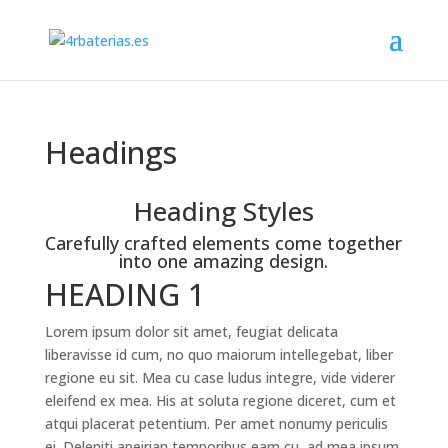
Headings
Heading Styles
Carefully crafted elements come together
into one amazing design.
HEADING 1
Lorem ipsum dolor sit amet, feugiat delicata
liberavisse id cum, no quo maiorum intellegebat, liber
regione eu sit. Mea cu case ludus integre, vide viderer
eleifend ex mea. His at soluta regione diceret, cum et
atqui placerat petentium. Per amet nonumy periculis
ei. Deleniti apeirian temporibus eam cu, ad mea ipsum