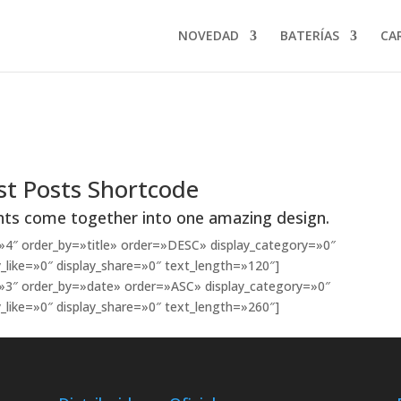
NOVEDAD
BATERÍAS
CA
st Posts Shortcode
nts come together into one amazing design.
4″ order_by=»title» order=»DESC» display_category=»0″
_like=»0″ display_share=»0″ text_length=»120″]
»3″ order_by=»date» order=»ASC» display_category=»0″
_like=»0″ display_share=»0″ text_length=»260″]