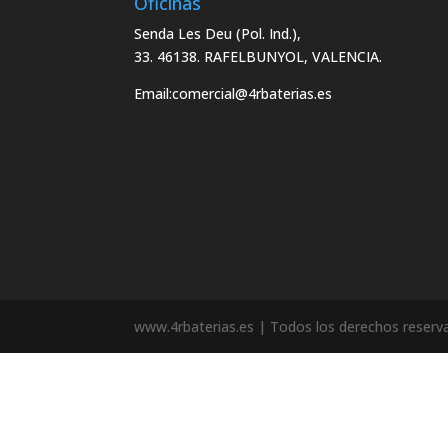
Oficinas
Senda Les Deu (Pol. Ind.),
33. 46138. RAFELBUNYOL, VALENCIA.
Email:
comercial@4rbaterias.es
www.4rbaterias.es | Todos los derechos reserv