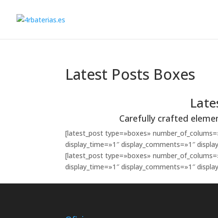
Latest Posts Boxes
Late
Carefully crafted eleme
[latest_post type=»boxes» number_of_colums=»
display_time=»1″ display_comments=»1″ display
[latest_post type=»boxes» number_of_colums=
display_time=»1″ display_comments=»1″ display