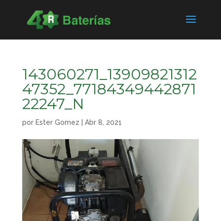
143060271_13909821312
47352_77184349442871
22247_N
por
Ester Gomez
|
Abr 8, 2021