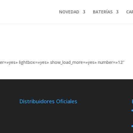
NOVEDAD
BATERÍAS
CA
filter=»yes» lightbox=»yes» show_load_more=»yes» number=»12″
Distribuidores Oficiales