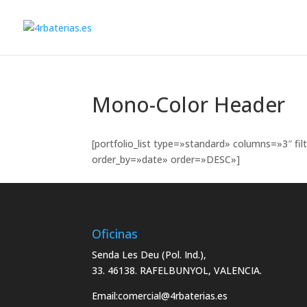
Mono-Color Header
[portfolio_list type=»standard» columns=»3″ 
order_by=»date» order=»DESC»]
Oficinas
Senda Les Deu (Pol. Ind.),
33. 46138. RAFELBUNYOL, VALENCIA.
Email:
comercial@4rbaterias.es