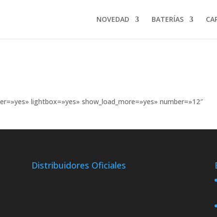
NOVEDAD
BATERÍAS
CA
filter=»yes» lightbox=»yes» show_load_more=»yes» number=»12″
Distribuidores Oficiales