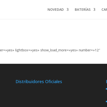
NOVEDAD
BATERÍAS
CA
filter=»yes» lightbox=»yes» show_load_more=»yes» number=»12″
Distribuidores Oficiales