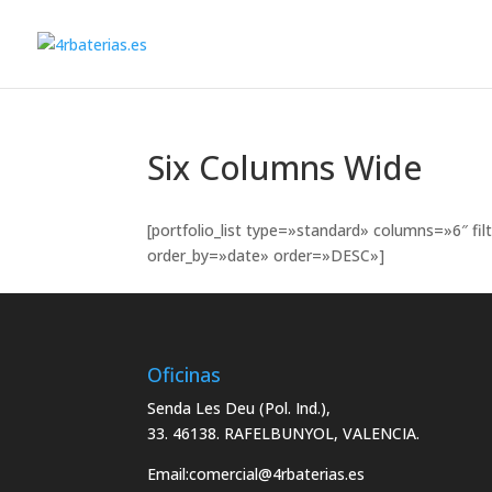
Six Columns Wide
[portfolio_list type=»standard» columns=»6″ 
order_by=»date» order=»DESC»]
Oficinas
Senda Les Deu (Pol. Ind.),
33. 46138. RAFELBUNYOL, VALENCIA.
Email:
comercial@4rbaterias.es