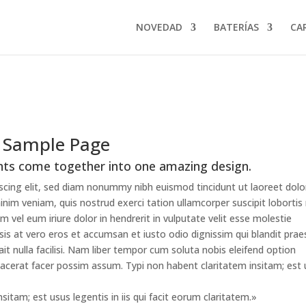
NOVEDAD
BATERÍAS
CA
Sample Page
nts come together into one amazing design.
scing elit, sed diam nonummy nibh euismod tincidunt ut laoreet dolo
im veniam, quis nostrud exerci tation ullamcorper suscipit lobortis 
vel eum iriure dolor in hendrerit in vulputate velit esse molestie
lisis at vero eros et accumsan et iusto odio dignissim qui blandit pra
it nulla facilisi. Nam liber tempor cum soluta nobis eleifend option
acerat facer possim assum. Typi non habent claritatem insitam; est
itam; est usus legentis in iis qui facit eorum claritatem.»