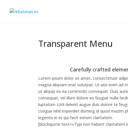
Transparent Menu
Carefully crafted eleme
Lorem ipsum dolor sit amet, consectetuer adipi
magna aliquam erat volutpat. Ut wisi enim ad min
ut aliquip ex ea commodo consequat. Duis autem 
consequat, vel illum dolore eu feugiat nulla faci
luptatum zzril delenit augue duis dolore te feuga
congue nihil imperdiet doming id quod mazim pl
legentis in iis qui facit eorum claritatem.
[blockquote text=»Typi non habent claritatem ins