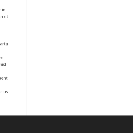
 in
an et
arta
re
nisl
esent
 usus