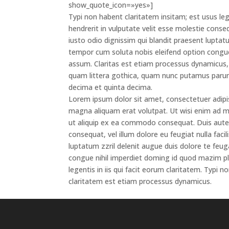
show_quote_icon=»yes»]
Typi non habent claritatem insitam; est usus lege
hendrerit in vulputate velit esse molestie conseq
iusto odio dignissim qui blandit praesent luptatum
tempor cum soluta nobis eleifend option congue
assum. Claritas est etiam processus dynamicus
quam littera gothica, quam nunc putamus parum
decima et quinta decima.
Lorem ipsum dolor sit amet, consectetuer adipi
magna aliquam erat volutpat. Ut wisi enim ad min
ut aliquip ex ea commodo consequat. Duis autem 
consequat, vel illum dolore eu feugiat nulla faci
luptatum zzril delenit augue duis dolore te feuga
congue nihil imperdiet doming id quod mazim pl
legentis in iis qui facit eorum claritatem. Typi n
claritatem est etiam processus dynamicus.