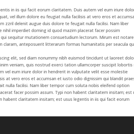
ntis in iis qui facit eorum claritatem. Duis autem vel eum iriure dolor
uat, vel illum dolore eu feugiat nulla facilisis at vero eros et accums
 zzril delenit augue duis dolore te feugait nulla facilisi. Nam liber
 nihil imperdiet doming id quod mazim placerat facer possim
, qui sequitur mutationem consuetudium lectorum. Mirum est notare
 claram, anteposuerit litterarum formas humanitatis per seacula qu
scing elit, sed diam nonummy nibh euismod tincidunt ut laoreet dolo
im veniam, quis nostrud exerci tation ullamcorper suscipit lobortis 
vel eum iriure dolor in hendrerit in vulputate velit esse molestie
lisis at vero eros et accumsan et iusto odio dignissim qui blandit pra
it nulla facilisi. Nam liber tempor cum soluta nobis eleifend option
acerat facer possim assum. Typi non habent claritatem insitam; est
on habent claritatem insitam; est usus legentis in iis qui facit eorum