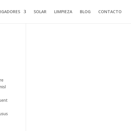
RGADORES
SOLAR
LIMPIEZA
BLOG
CONTACTO
re
nisl
esent
 usus