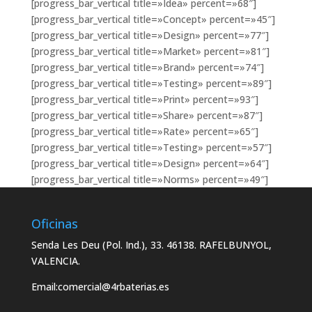
[progress_bar_vertical title=»Idea» percent=»68″]
[progress_bar_vertical title=»Concept» percent=»45″]
[progress_bar_vertical title=»Design» percent=»77″]
[progress_bar_vertical title=»Market» percent=»81″]
[progress_bar_vertical title=»Brand» percent=»74″]
[progress_bar_vertical title=»Testing» percent=»89″]
[progress_bar_vertical title=»Print» percent=»93″]
[progress_bar_vertical title=»Share» percent=»87″]
[progress_bar_vertical title=»Rate» percent=»65″]
[progress_bar_vertical title=»Testing» percent=»57″]
[progress_bar_vertical title=»Design» percent=»64″]
[progress_bar_vertical title=»Norms» percent=»49″]
Oficinas
Senda Les Deu (Pol. Ind.), 33. 46138. RAFELBUNYOL,
VALENCIA.
Email:
comercial@4rbaterias.es